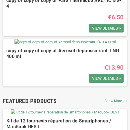
copy of copy of copy of Pâte Thermique ARCTIC MX-
4
€6.50
VIEW DETAILS
copy of copy of copy of Aérosol dépoussiérant T'NB
400 ml
€13.90
VIEW DETAILS
FEATURED PRODUCTS
Show More
trending_flat
Kit de 12 tournevis réparation de Smartphones /
MacBook BEST