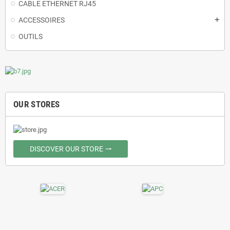
CABLE ETHERNET RJ45
ACCESSOIRES
add
OUTILS
OUR STORES
DISCOVER OUR STORE
trending_flat