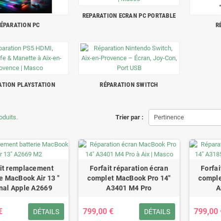
REPARATION ECRAN PC PORTABLE
ÉPARATION PC
R
ATION PLAYSTATION
RÉPARATION SWITCH
roduits.
Trier par :
Pertinence
ait remplacement
Forfait réparation écran
Forfai
e MacBook Air 13 "
complet MacBook Pro 14"
comple
inal Apple A2669
A3401 M4 Pro
A
€
799,00 €
799,00 
DÉTAILS
DÉTAILS