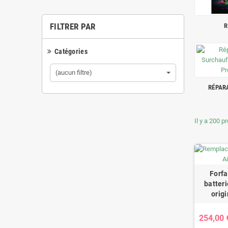
FILTRER PAR
R
Catégories
(aucun filtre)
RÉPAR
Il y a 200 p
Forf
batteri
orig
254,00 