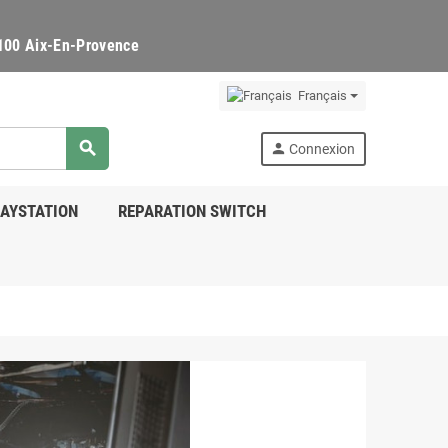
3100 Aix-En-Provence
Français
search
person
Connexion
LAYSTATION
REPARATION SWITCH