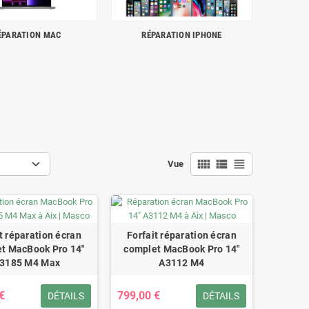
ÉPARATION MAC
RÉPARATION IPHONE
view_comfy
view_list
view_headline
Vue
t réparation écran
Forfait réparation écran
t MacBook Pro 14"
complet MacBook Pro 14"
3185 M4 Max
A3112 M4
€
799,00 €
DÉTAILS
DÉTAILS