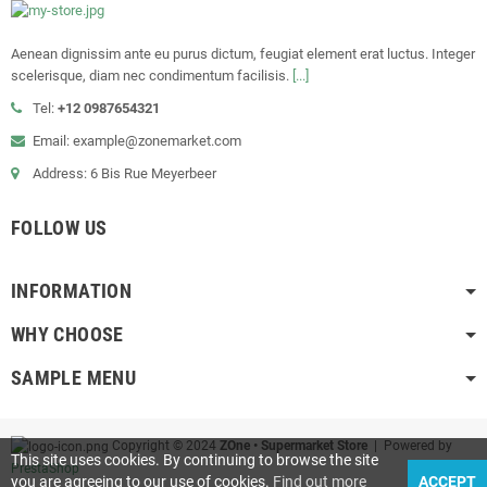
Aenean dignissim ante eu purus dictum, feugiat element erat luctus. Integer
scelerisque, diam nec condimentum facilisis.
[...]
Tel:
+12 0987654321
Email: example@zonemarket.com
Address: 6 Bis Rue Meyerbeer
FOLLOW US
INFORMATION
WHY CHOOSE
SAMPLE MENU
Copyright © 2024
ZOne • Supermarket Store
| Powered by
This site uses cookies. By continuing to browse the site
PrestaShop
you are agreeing to our use of cookies.
Find out more
ACCEPT