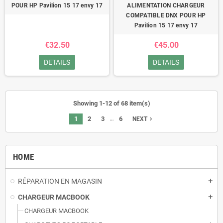
POUR HP Pavilion 15 17 envy 17
ALIMENTATION CHARGEUR
COMPATIBLE DNX POUR HP
Pavilion 15 17 envy 17
€32.50
€45.00
DETAILS
DETAILS
Showing 1-12 of 68 item(s)
…
1
2
3
6
navigate_next
NEXT
HOME
RÉPARATION EN MAGASIN
add
CHARGEUR MACBOOK
add
CHARGEUR MACBOOK