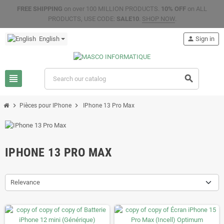
FREE SHIPPING
on over 100 MILLION PRODUCTS.
10% OFF
on ALL
PRODUCTS, USE CODE:
SALE10
.
SHOP NOW
.
English
person
Sign in
view_headline
search
chevron_right
chevron_right
Pièces pour IPhone
IPhone 13 Pro Max
IPHONE 13 PRO MAX
Relevance